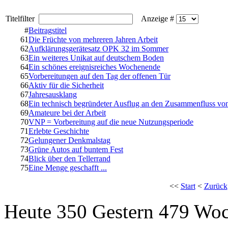
Titelfilter
Anzeige #
#
Beitragstitel
61
Die Früchte von mehreren Jahren Arbeit
62
Aufklärungsgerätesatz OPK 32 im Sommer
63
Ein weiteres Unikat auf deutschem Boden
64
Ein schönes ereignisreiches Wochenende
65
Vorbereitungen auf den Tag der offenen Tür
66
Aktiv für die Sicherheit
67
Jahresausklang
68
Ein technisch begründeter Ausflug an den Zusammenfluss vo
69
Amateure bei der Arbeit
70
VNP = Vorbereitung auf die neue Nutzungsperiode
71
Erlebte Geschichte
72
Gelungener Denkmalstag
73
Grüne Autos auf buntem Fest
74
Blick über den Tellerrand
75
Eine Menge geschafft ...
<<
Start
<
Zurück
Heute 350 Gestern 479 Wo