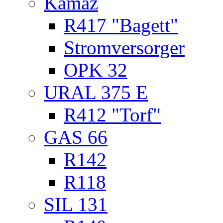
Kamaz
R417 "Bagett"
Stromversorger
OPK 32
URAL 375 E
R412 "Torf"
GAS 66
R142
R118
SIL 131