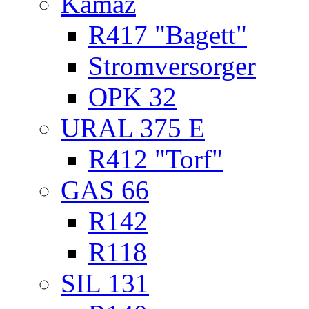
Kamaz
R417 "Bagett"
Stromversorger
OPK 32
URAL 375 E
R412 "Torf"
GAS 66
R142
R118
SIL 131