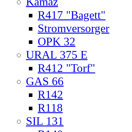
Kamaz
R417 "Bagett"
Stromversorger
OPK 32
URAL 375 E
R412 "Torf"
GAS 66
R142
R118
SIL 131