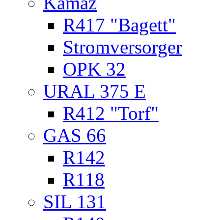
Kamaz
R417 "Bagett"
Stromversorger
OPK 32
URAL 375 E
R412 "Torf"
GAS 66
R142
R118
SIL 131