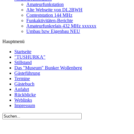
Amateurfunkstation
Alte Webseite von DL2BWH
Conteststation 144 MHz
Funkaktivitäten-Berichte
Amateurfunkrelais 432 MHz xxxxxx
Umbau bzw Eigenbau NEU
Hauptmenü
Startseite
"TUSHURKA"
Stillstand
Das "Museum" Bunker Wollenberg
Gästeführung
Termine
Gästebuch
Anfahrt
Rückblicke
Weblinks
Impressum