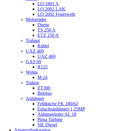
LO 1801 A
LO 2002 LAK
LO 2002 Feuerwehr
Motorräder
Dnepr
TS 250 A
ETZ 250 A
Trabant
Kübel
UAZ 469
UAZ 469
GAS 69
R125
Wolga
M 24
Traktor
ZT300
Belorus
Anhänger
Feldküche FK 180/62
Einachsanhänger 1,25MP
Anhängeleiter AL 18
Pirna Turbine
SIL Diesel
Amateurfunkstation