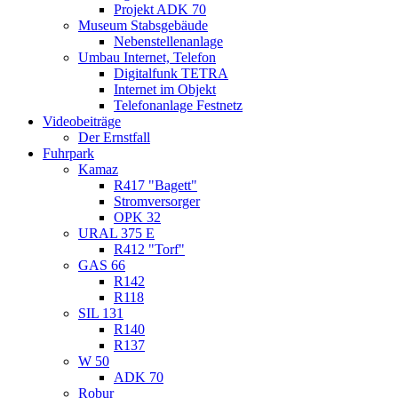
Projekt ADK 70
Museum Stabsgebäude
Nebenstellenanlage
Umbau Internet, Telefon
Digitalfunk TETRA
Internet im Objekt
Telefonanlage Festnetz
Videobeiträge
Der Ernstfall
Fuhrpark
Kamaz
R417 "Bagett"
Stromversorger
OPK 32
URAL 375 E
R412 "Torf"
GAS 66
R142
R118
SIL 131
R140
R137
W 50
ADK 70
Robur