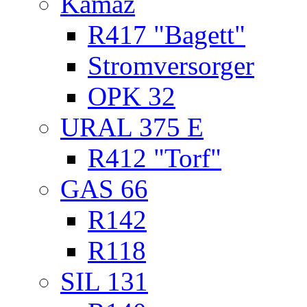
Kamaz
R417 "Bagett"
Stromversorger
OPK 32
URAL 375 E
R412 "Torf"
GAS 66
R142
R118
SIL 131