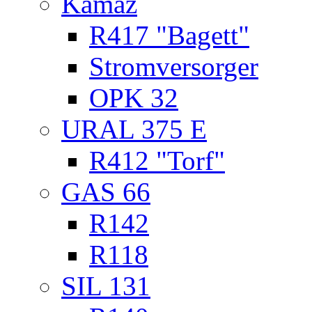
Kamaz
R417 "Bagett"
Stromversorger
OPK 32
URAL 375 E
R412 "Torf"
GAS 66
R142
R118
SIL 131