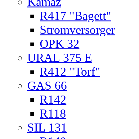
Kamaz
R417 "Bagett"
Stromversorger
OPK 32
URAL 375 E
R412 "Torf"
GAS 66
R142
R118
SIL 131