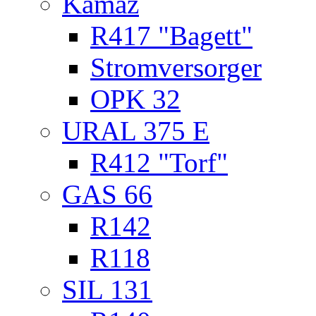
Kamaz
R417 "Bagett"
Stromversorger
OPK 32
URAL 375 E
R412 "Torf"
GAS 66
R142
R118
SIL 131